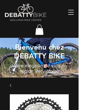
Bienvenu chez
DEBATTY BIKE
Votre magasin de vélo en
région Verviétoise