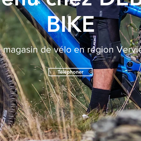
BIKE
 magasin de vélo en région Vervi
Téléphoner