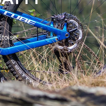
étoise