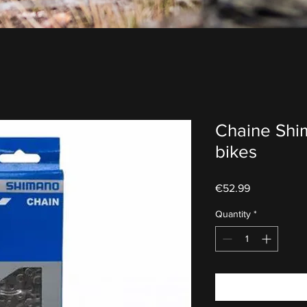
Chaine Shim
bikes
Price
€52.99
Quantity
*