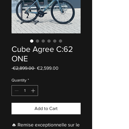
Cube Agree C:62
ONE
Regular
Sale
 €2,899.00 
€2,599.00
Price
Price
Quantity
*
Add to Cart
🔥 Remise exceptionnelle sur le