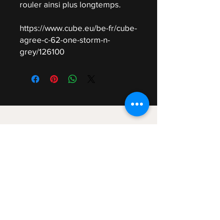
rouler ainsi plus longtemps.
https://www.cube.eu/be-fr/cube-
agree-c-62-one-storm-n-
grey/126100
Contact
DEBATTY Noé
Rue Jean Koch 22
4800 Lambermont
Tel +32(0) 470/83.35.19