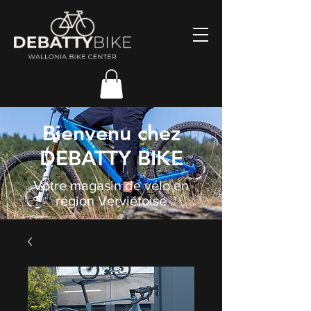
Bienvenu chez
DEBATTY BIKE
Votre magasin de vélo en
région Verviétoise