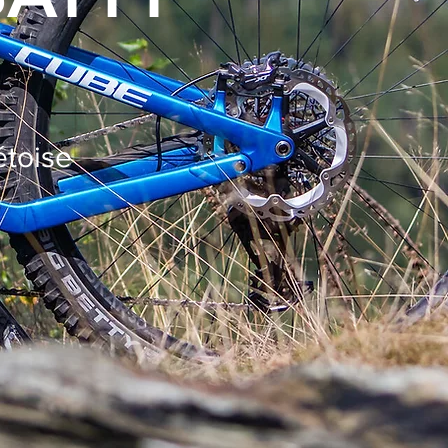
étoise