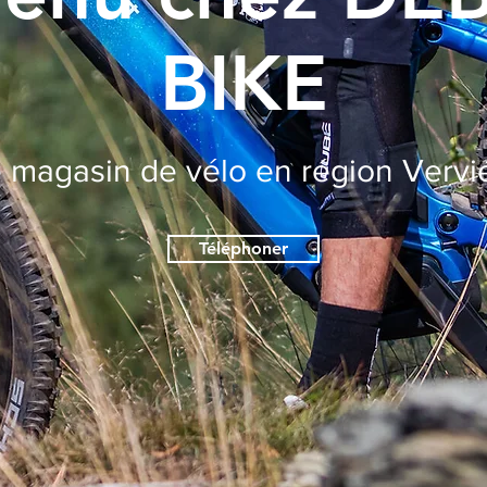
BIKE
 magasin de vélo en région Vervi
Téléphoner