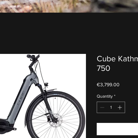
Cube Kathm
750
Price
€3,799.00
Quantity
*