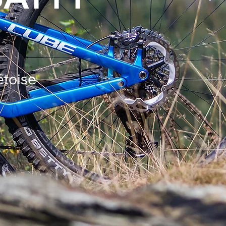
étoise