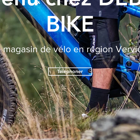
BIKE
 magasin de vélo en région Vervi
Téléphoner