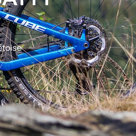
étoise