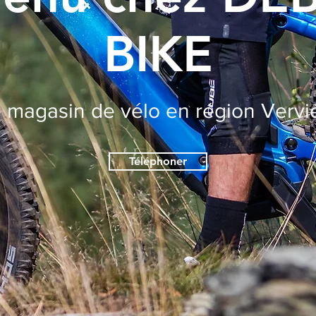
BIKE
 magasin de vélo en région Vervi
Téléphoner