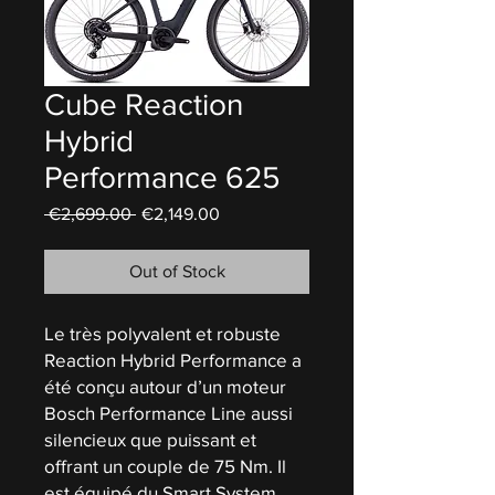
Cube Reaction
Hybrid
Performance 625
Regular
Sale
 €2,699.00 
€2,149.00
Price
Price
Out of Stock
Le très polyvalent et robuste
Reaction Hybrid Performance a
été conçu autour d’un moteur
Bosch Performance Line aussi
silencieux que puissant et
offrant un couple de 75 Nm. Il
est équipé du Smart System