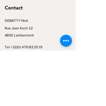
Contact
DEBATTY Noé
Rue Jean Koch 22
4800 Lambermont
Tel +32(0) 470/83.35.19
Email:
info@debattybike.be
Book a Consultation
Subscribe to Get My Newsletter