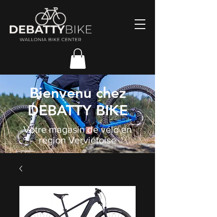
Bienvenu chez
DEBATTY BIKE
Votre magasin de vélo en
région Verviétoise