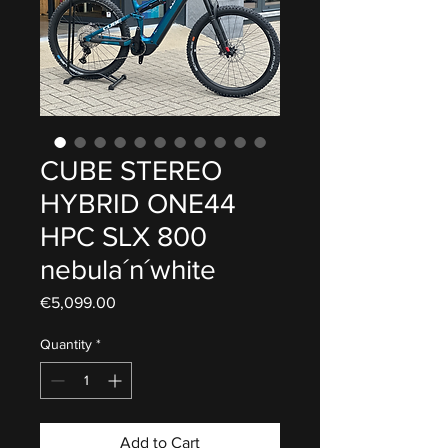
CUBE STEREO
HYBRID ONE44
HPC SLX 800
nebula´n´white
Price
€5,099.00
Quantity
*
Add to Cart