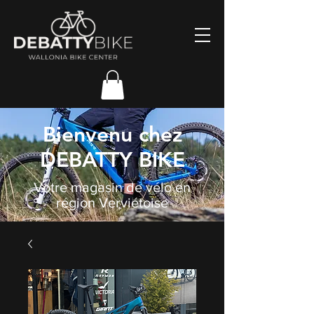
Bienvenu chez
DEBATTY BIKE
Votre magasin de vélo en
région Verviétoise