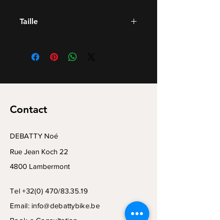
Taille
XS
S
M
XL
Contact
DEBATTY Noé
Rue Jean Koch 22
4800 Lambermont
Tel +32(0) 470/83.35.19
Email:
info@debattybike.be