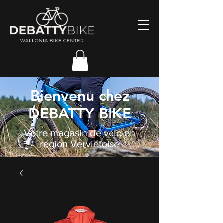
Bienvenu chez
DEBATTY BIKE
Votre magasin de vélo en
région Verviétoise