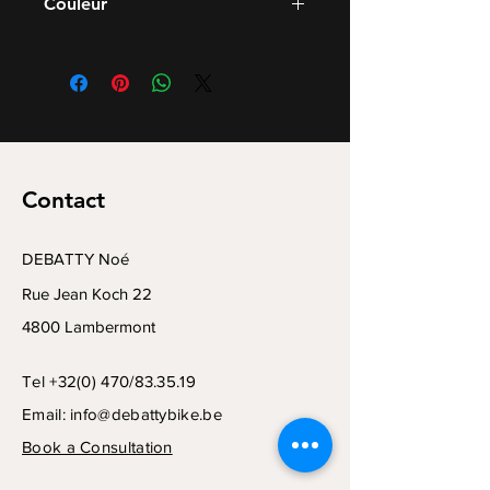
Couleur
M
L
Gris métal
XL
Gris Vintage
XXL
Contact
DEBATTY Noé
Rue Jean Koch 22
4800 Lambermont
Tel +32(0) 470/83.35.19
Email:
info@debattybike.be
Book a Consultation