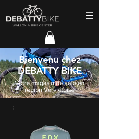
Bienvenu chez
DEBATTY BIKE
Votre magasin de vélo en
région Verviétoise