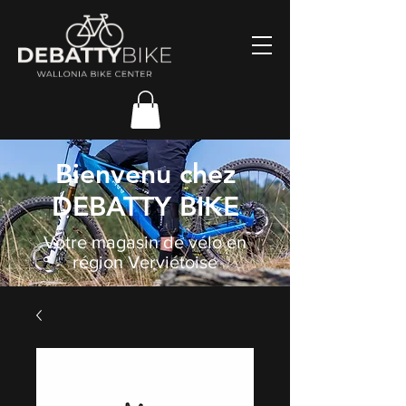
Bienvenu chez
DEBATTY BIKE
Votre magasin de vélo en
région Verviétoise