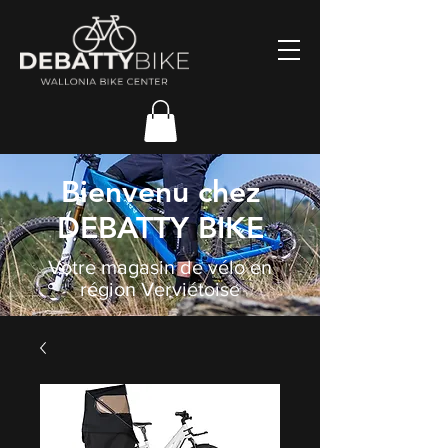
Bienvenu chez
DEBATTY BIKE
Votre magasin de vélo en
région Verviétoise