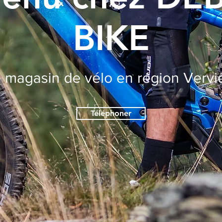
BIKE
 magasin de vélo en région Vervi
Téléphoner