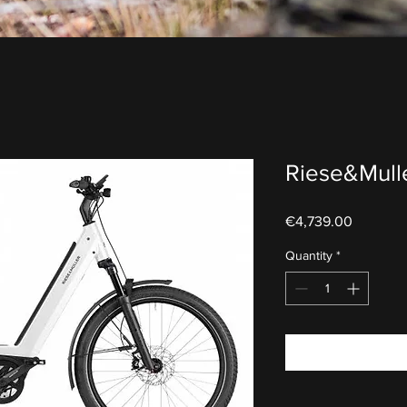
Riese&Mull
Price
€4,739.00
Quantity
*