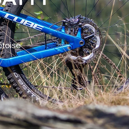
étoise