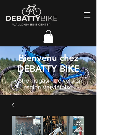
Bienvenu chez
DEBATTY BIKE
Votre magasin de vélo en
région Verviétoise