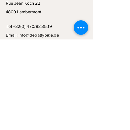
Rue Jean Koch 22
4800 Lambermont
Tel +32(0) 470/83.35.19
Email:
info@debattybike.be
Book a Consultation
Subscribe to Get My Newsletter
Join
© 2024 by NCD CONSULT SRL.