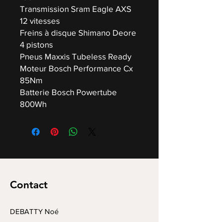
Transmission Sram Eagle AXS
12 vitesses
Freins à disque Shimano Deore
4 pistons
Pneus Maxxis Tubeless Ready
Moteur Bosch Performance Cx
85Nm
Batterie Bosch Powertube
800Wh
Contact
DEBATTY Noé