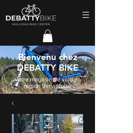
Bienvenu chez
DEBATTY BIKE
Votre magasin de vélo en
région Verviétoise