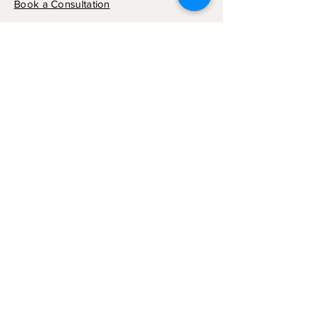
Book a Consultation
Subscribe to Get My Newsletter
Join
© 2024 by NCD CONSULT SRL.