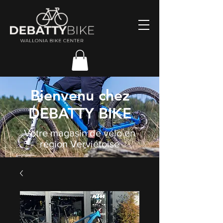
Bienvenu chez
DEBATTY BIKE
Votre magasin de vélo en
région Verviétoise