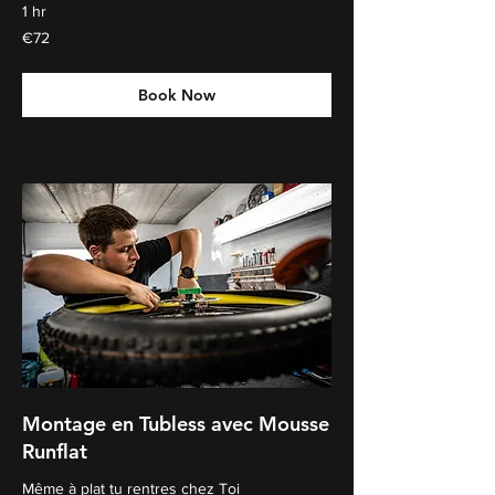
1 hr
€72
€72
euros
Book Now
Montage en Tubless avec Mousse
Runflat
Même à plat tu rentres chez Toi