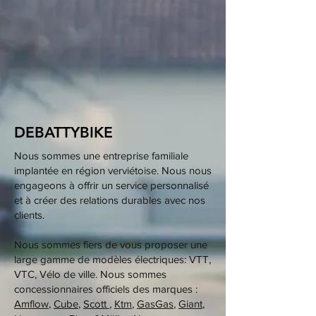
DEBATTYBIKE
Nous sommes une entreprise familiale
implantée en région verviétoise. Nous nous
engageons à offrir un service personnalisé
et à créer des relations durables avec nos
clients.
Nous sommes fiers de vous proposer une
large gamme de modèles électriques: VTT,
VTC, Vélo de ville. Nous sommes
concessionnaires officiels des marques :
Amflow
,
Cube
,
Scott
,
Ktm
,
GasGas
,
Giant
,