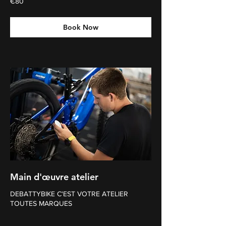
€80
euros
Book Now
Main d'œuvre atelier
DEBATTYBIKE C'EST VOTRE ATELIER
TOUTES MARQUES