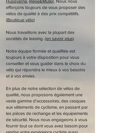
Husqvarna
,
Riese&Müller
. Nous nous
efforçons toujours de vous proposer des
vélos de qualité à des prix compétitifs.
(
Boutique vélo
)
Nous travaillons avec la plupart des
sociétés de leasing.
(en savoir plus)
Notre équipe formée et qualifiée est
toujours à votre disposition pour vous
conseiller et vous guider dans le choix du
vélo qui répondra le mieux à vos besoins
et à vos envies.
En plus de notre sélection de vélos de
qualité, nous proposons également une
vaste gamme d'accessoires, des casques
aux vêtements de cyclisme, en passant par
les pièces de rechange et les équipements
de sécurité. Nous nous engageons à vous
fournir tout ce dont vous avez besoin pour
rendre votre expérience cycliste aussi