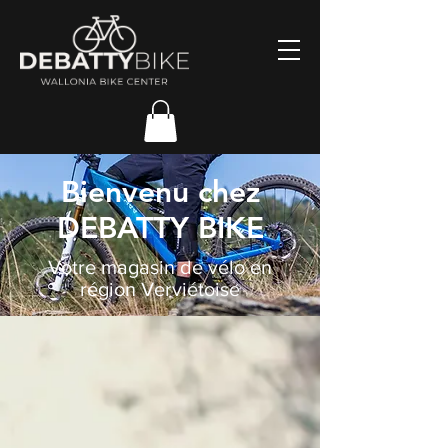
Bienvenu chez
DEBATTY BIKE
Votre magasin de vélo en
région Verviétoise