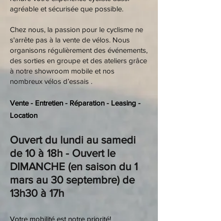
agréable et sécurisée que possible.
Chez nous, la passion pour le cyclisme ne
s'arrête pas à la vente de vélos. Nous
organisons régulièrement des événements,
des sorties en groupe et des ateliers grâce
à notre showroom mobile et nos
nombreux vélos d’essais .
Vente - Entretien - Réparation - Leasing -
Location
Ouvert du lundi au samedi
de 10 à 18h - Ouvert le
DIMANCHE (en saison du 1
mars au 30 septembre) de
13h30 à 17h
Votre mobilité est notre priorité!